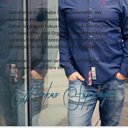
Geboren in Graz, habe ich in Österreich, der
Schweiz und nun wieder in Deutschland gelebt.
Daher liegt mein Fokus auf der D-A-CH-Region ,
um Geschäfts- und Organisationsentwicklung
voranzutreiben, Prozesse zu optimieren und
strategische Vertriebsinitiativen zu leiten.
In meinen Mandaten setze ich auf Offenheit,
Transparenz und klare Werte.